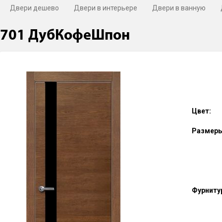
Двери дешево
Двери в интерьере
Двери в ванную
701 ДубКофеШпон
Цвет:
Размеры
Фурниту